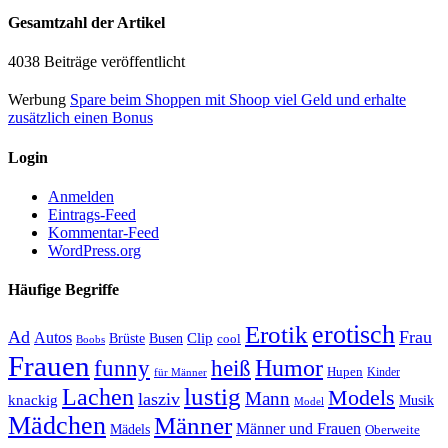
Gesamtzahl der Artikel
4038 Beiträge veröffentlicht
Werbung
Spare beim Shoppen mit Shoop viel Geld und erhalte
zusätzlich einen Bonus
Login
Anmelden
Eintrags-Feed
Kommentar-Feed
WordPress.org
Häufige Begriffe
erotisch
Erotik
Ad
Frau
Autos
Clip
Brüste
Busen
cool
Boobs
Frauen
Humor
funny
heiß
Hupen
Kinder
für Männer
lustig
Lachen
Models
Mann
lasziv
knackig
Musik
Model
Mädchen
Männer
Männer und Frauen
Mädels
Oberweite