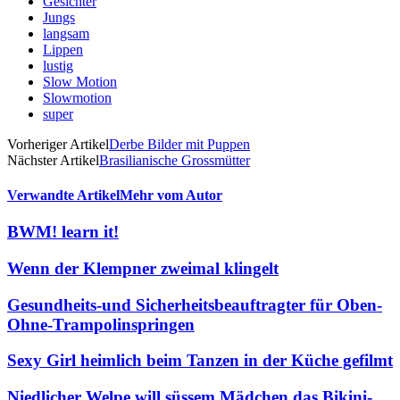
Gesichter
Jungs
langsam
Lippen
lustig
Slow Motion
Slowmotion
super
Vorheriger Artikel
Derbe Bilder mit Puppen
Nächster Artikel
Brasilianische Grossmütter
Verwandte Artikel
Mehr vom Autor
BWM! learn it!
Wenn der Klempner zweimal klingelt
Gesundheits-und Sicherheitsbeauftragter für Oben-
Ohne-Trampolinspringen
Sexy Girl heimlich beim Tanzen in der Küche gefilmt
Niedlicher Welpe will süssem Mädchen das Bikini-