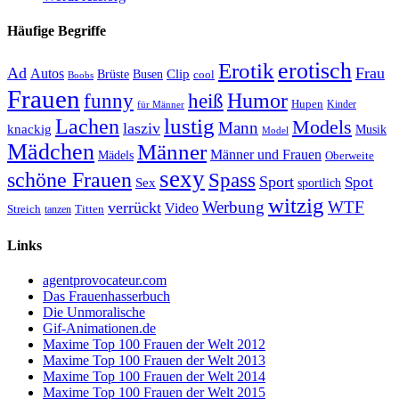
Häufige Begriffe
erotisch
Erotik
Ad
Frau
Autos
Clip
Brüste
Busen
cool
Boobs
Frauen
Humor
funny
heiß
Hupen
Kinder
für Männer
lustig
Lachen
Models
Mann
lasziv
knackig
Musik
Model
Mädchen
Männer
Männer und Frauen
Mädels
Oberweite
sexy
schöne Frauen
Spass
Sport
Spot
Sex
sportlich
witzig
Werbung
WTF
verrückt
Video
Titten
Streich
tanzen
Links
agentprovocateur.com
Das Frauenhasserbuch
Die Unmoralische
Gif-Animationen.de
Maxime Top 100 Frauen der Welt 2012
Maxime Top 100 Frauen der Welt 2013
Maxime Top 100 Frauen der Welt 2014
Maxime Top 100 Frauen der Welt 2015