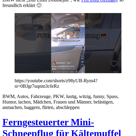
freundlich erklärt 🙂
https://youtube.com/shorts/z98yUB-Rym4?
si=0BJgr7uqnm3c6rRz
BWM, Autos, Fahrzeuge, PKW, lustig, witzig, funny, Spass,
Humor, lachen, Mädchen, Frauen und Männer, belästigen,
anmachen, baggern, flirten, abschleppen
Ferngesteuerter Mini-
Schneepflug für Kältemuffel