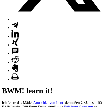
BWM! learn it!
Ich feiere das Mädel
Anuschka von Lent
dermaßen 🙂 Ja, es heißt
BMW nicht „Biii Emm Doublejuu“, wie
Feli from Germany
so