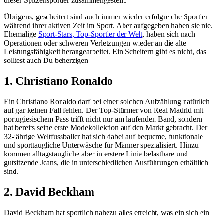
dieser Spitzensportler zusammengestellt.
Übrigens, gescheitert sind auch immer wieder erfolgreiche Sportler
während ihrer aktiven Zeit im Sport. Aber aufgegeben haben sie nie.
Ehemalige
Sport-Stars, Top-Sportler der Welt
, haben sich nach
Operationen oder schweren Verletzungen wieder an die alte
Leistungsfähigkeit herangearbeitet. Ein Scheitern gibt es nicht, das
solltest auch Du beherzigen
1. Christiano Ronaldo
Ein Christiano Ronaldo darf bei einer solchen Aufzählung natürlich
auf gar keinen Fall fehlen. Der Top-Stürmer von Real Madrid mit
portugiesischem Pass trifft nicht nur am laufenden Band, sondern
hat bereits seine erste Modekollektion auf den Markt gebracht. Der
32-jährige Weltfussballer hat sich dabei auf bequeme, funktionale
und sporttaugliche Unterwäsche für Männer spezialisiert. Hinzu
kommen alltagstaugliche aber in erstere Linie belastbare und
gutsitzende Jeans, die in unterschiedlichen Ausführungen erhältlich
sind.
2. David Beckham
David Beckham hat sportlich nahezu alles erreicht, was ein sich ein