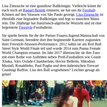
Lisa Zimouche ist eine grandiose Ballkönigin. Vielleicht könnt ihr
euch noch an
Raquel Benetti
erinnern, sie hat uns ihr
Fussball
-
Können auf den Strassen von São Paulo gezeigt.
Lisa Zimouche
ist
ebenfalls eine begnadete Ballkönigin und legt so manchen Mann
rein. Die 20jährige hat französisch-algerische Wurzeln und ist eine
begeisterte
Freestyle
-Fussballerin.
Sie spielte bereits für die der Pariser Frauen-Jugend-Mannschaft von
Saint Germain, beendete dort ihre beginnende Karriere zugunsten
ihrer Freestyle-Strassen-Performance. 2012 nahm sie am Red Bull
Street Style World Finale teil und wurde 2014 zum Panna Female
World Champion ernannt. Im Jahr 2017 überraschte sie ihre Fans
mit einer Reihe von Auftritten neben Profi-Fussballern wie Granit
Xhaka, Alex Oxlade-Chamberlain, Hector Bellerin, Shkodran
Mustafi, Ronaldinho, Paul Pogba und dem italienischen Torwart
Gianluigi Buffon. Lisa den Ball wegnehmen? Leichter gesagt als
getan!