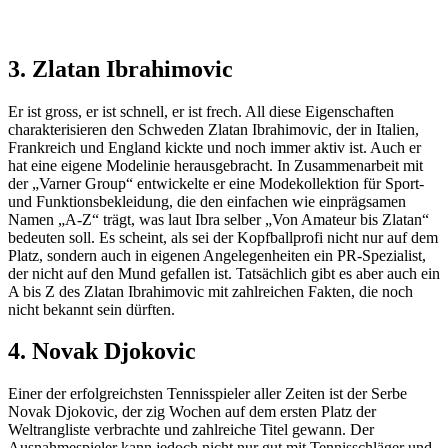
3. Zlatan Ibrahimovic
Er ist gross, er ist schnell, er ist frech. All diese Eigenschaften
charakterisieren den Schweden Zlatan Ibrahimovic, der in Italien,
Frankreich und England kickte und noch immer aktiv ist. Auch er
hat eine eigene Modelinie herausgebracht. In Zusammenarbeit mit
der „Varner Group“ entwickelte er eine Modekollektion für Sport-
und Funktionsbekleidung, die den einfachen wie einprägsamen
Namen „A-Z“ trägt, was laut Ibra selber „Von Amateur bis Zlatan“
bedeuten soll. Es scheint, als sei der Kopfballprofi nicht nur auf dem
Platz, sondern auch in eigenen Angelegenheiten ein PR-Spezialist,
der nicht auf den Mund gefallen ist. Tatsächlich gibt es aber auch ein
A bis Z des Zlatan Ibrahimovic mit zahlreichen Fakten, die noch
nicht bekannt sein dürften.
4. Novak Djokovic
Einer der erfolgreichsten Tennisspieler aller Zeiten ist der Serbe
Novak Djokovic, der zig Wochen auf dem ersten Platz der
Weltrangliste verbrachte und zahlreiche Titel gewann. Der
Ausnahmespieler kann jedoch nicht nur gut mit Tennisschläger und