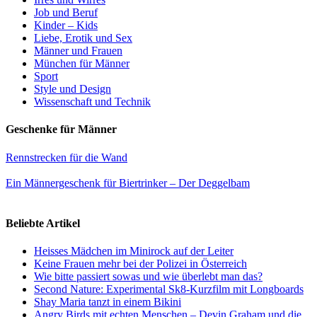
Job und Beruf
Kinder – Kids
Liebe, Erotik und Sex
Männer und Frauen
München für Männer
Sport
Style und Design
Wissenschaft und Technik
Geschenke für Männer
Rennstrecken für die Wand
Ein Männergeschenk für Biertrinker – Der Deggelbam
Beliebte Artikel
Heisses Mädchen im Minirock auf der Leiter
Keine Frauen mehr bei der Polizei in Österreich
Wie bitte passiert sowas und wie überlebt man das?
Second Nature: Experimental Sk8-Kurzfilm mit Longboards
Shay Maria tanzt in einem Bikini
Angry Birds mit echten Menschen – Devin Graham und die