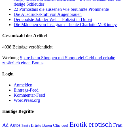
riesige Schleuder
22 Pornostars die aussehen wie berühmte Prominente
Die Ausdruckskraft von Augenbrauen
Der coolste Job der Welt – Polizist in Dubai
Die Mädchen von Instagram – heute Charlotte McKinney
Gesamtzahl der Artikel
4038 Beiträge veröffentlicht
Werbung
Spare beim Shoppen mit Shoop viel Geld und erhalte
zusätzlich einen Bonus
Login
Anmelden
Eintrags-Feed
Kommentar-Feed
WordPress.org
Häufige Begriffe
erotisch
Erotik
Ad
Frau
Autos
Clip
Brüste
Busen
cool
Boobs