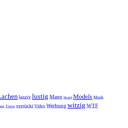
lustig
Lachen
Models
Mann
lasziv
Musik
Model
witzig
Werbung
WTF
verrückt
Video
Titten
zen