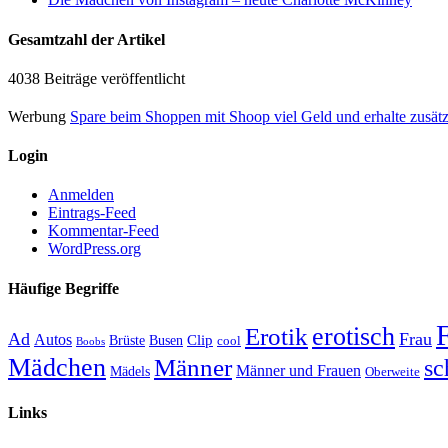
Gesamtzahl der Artikel
4038 Beiträge veröffentlicht
Werbung
Spare beim Shoppen mit Shoop viel Geld und erhalte zusät
Login
Anmelden
Eintrags-Feed
Kommentar-Feed
WordPress.org
Häufige Begriffe
erotisch
Erotik
Ad
Frau
Autos
Clip
Brüste
Busen
cool
Boobs
Mädchen
Männer
sc
Männer und Frauen
Mädels
Oberweite
Links