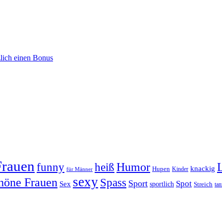
zlich einen Bonus
Frauen
Humor
funny
heiß
knackig
Hupen
Kinder
für Männer
sexy
höne Frauen
Spass
Sport
Spot
Sex
sportlich
Streich
tan