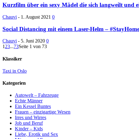
Kurzfilm über ein sexy Mädel die sich langweilt und ei
Chauvi
-
1. August 2021
0
Social Distancing mit einem Laser-Helm – #StayHom
Chauvi
-
5. Juni 2020
0
1
2
3
...
73
Seite 1 von 73
Klassiker
Taxi in Oslo
Kategorien
Autowelt – Fahrzeuge
Echte Männer
Ein Kessel Buntes
Frauen – einzigartige Wesen
Irres und Wirres
Job und Beruf
Kinder – Kids
Liebe, Erotik und Sex