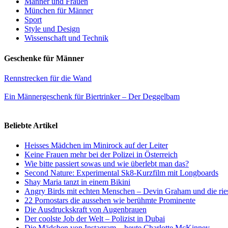
Männer und Frauen
München für Männer
Sport
Style und Design
Wissenschaft und Technik
Geschenke für Männer
Rennstrecken für die Wand
Ein Männergeschenk für Biertrinker – Der Deggelbam
Beliebte Artikel
Heisses Mädchen im Minirock auf der Leiter
Keine Frauen mehr bei der Polizei in Österreich
Wie bitte passiert sowas und wie überlebt man das?
Second Nature: Experimental Sk8-Kurzfilm mit Longboards
Shay Maria tanzt in einem Bikini
Angry Birds mit echten Menschen – Devin Graham und die rie
22 Pornostars die aussehen wie berühmte Prominente
Die Ausdruckskraft von Augenbrauen
Der coolste Job der Welt – Polizist in Dubai
Die Mädchen von Instagram – heute Charlotte McKinney