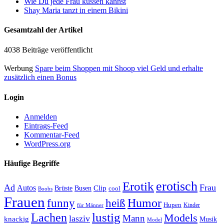
Wie Du jede Frau küssen kannst
Shay Maria tanzt in einem Bikini
Gesamtzahl der Artikel
4038 Beiträge veröffentlicht
Werbung
Spare beim Shoppen mit Shoop viel Geld und erhalte
zusätzlich einen Bonus
Login
Anmelden
Eintrags-Feed
Kommentar-Feed
WordPress.org
Häufige Begriffe
erotisch
Erotik
Ad
Frau
Autos
Clip
Brüste
Busen
cool
Boobs
Frauen
Humor
funny
heiß
Hupen
Kinder
für Männer
lustig
Lachen
Models
Mann
lasziv
knackig
Musik
Model