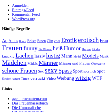
Anmelden
Eintrags-Feed
Kommentar-Feed
WordPress.org
Häufige Begriffe
erotisch
Erotik
Ad
Frau
Autos
Clip
Brüste
Busen
cool
Boobs
Frauen
Humor
funny
heiß
Hupen
Kinder
für Männer
lustig
Lachen
Models
Mann
lasziv
knackig
Musik
Model
Mädchen
Männer
Männer und Frauen
Mädels
Oberweite
sexy
schöne Frauen
Spass
Sport
Spot
Sex
sportlich
witzig
Werbung
WTF
verrückt
Video
Titten
Streich
tanzen
Links
agentprovocateur.com
Das Frauenhasserbuch
Die Unmoralische