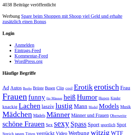
4038 Beiträge veröffentlicht
Werbung
Spare beim Shoppen mit Shoop viel Geld und erhalte
zusätzlich einen Bonus
Login
Anmelden
Eintrags-Feed
Kommentar-Feed
WordPress.org
Häufige Begriffe
erotisch
Erotik
Ad
Frau
Autos
Clip
Brüste
Busen
cool
Boobs
Frauen
Humor
funny
heiß
Hupen
Kinder
für Männer
lustig
Lachen
Models
Mann
lasziv
knackig
Musik
Model
Mädchen
Männer
Männer und Frauen
Mädels
Oberweite
sexy
schöne Frauen
Spass
Sport
Spot
Sex
sportlich
witzig
Werbung
WTF
verrückt
Video
Titten
Streich
tanzen