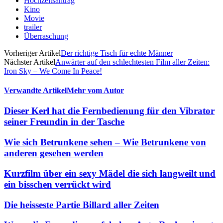
Hochzeitsantrag
Kino
Movie
trailer
Überraschung
Vorheriger Artikel
Der richtige Tisch für echte Männer
Nächster Artikel
Anwärter auf den schlechtesten Film aller Zeiten:
Iron Sky – We Come In Peace!
Verwandte Artikel
Mehr vom Autor
Dieser Kerl hat die Fernbedienung für den Vibrator
seiner Freundin in der Tasche
Wie sich Betrunkene sehen – Wie Betrunkene von
anderen gesehen werden
Kurzfilm über ein sexy Mädel die sich langweilt und
ein bisschen verrückt wird
Die heisseste Partie Billard aller Zeiten