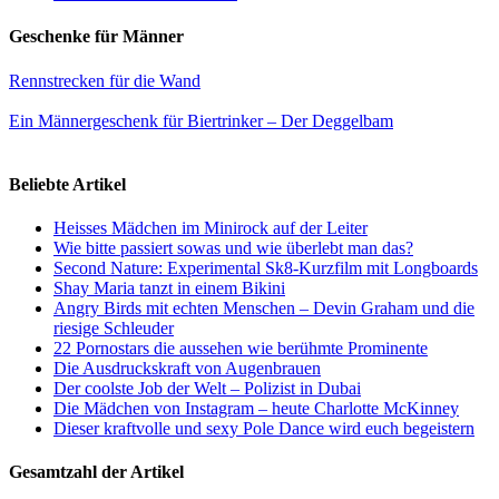
Geschenke für Männer
Rennstrecken für die Wand
Ein Männergeschenk für Biertrinker – Der Deggelbam
Beliebte Artikel
Heisses Mädchen im Minirock auf der Leiter
Wie bitte passiert sowas und wie überlebt man das?
Second Nature: Experimental Sk8-Kurzfilm mit Longboards
Shay Maria tanzt in einem Bikini
Angry Birds mit echten Menschen – Devin Graham und die
riesige Schleuder
22 Pornostars die aussehen wie berühmte Prominente
Die Ausdruckskraft von Augenbrauen
Der coolste Job der Welt – Polizist in Dubai
Die Mädchen von Instagram – heute Charlotte McKinney
Dieser kraftvolle und sexy Pole Dance wird euch begeistern
Gesamtzahl der Artikel