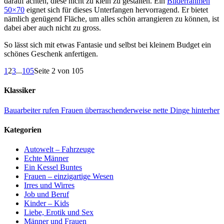
darauf achten, diese nicht zu klein zu gestalten. Ein
Bilderrahmen
50×70
eignet sich für dieses Unterfangen hervorragend. Er bietet
nämlich genügend Fläche, um alles schön arrangieren zu können, ist
dabei aber auch nicht zu gross.
So lässt sich mit etwas Fantasie und selbst bei kleinem Budget ein
schönes Geschenk anfertigen.
1
2
3
...
105
Seite 2 von 105
Klassiker
Bauarbeiter rufen Frauen überraschenderweise nette Dinge hinterher
Kategorien
Autowelt – Fahrzeuge
Echte Männer
Ein Kessel Buntes
Frauen – einzigartige Wesen
Irres und Wirres
Job und Beruf
Kinder – Kids
Liebe, Erotik und Sex
Männer und Frauen