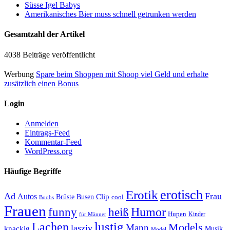
Süsse Igel Babys
Amerikanisches Bier muss schnell getrunken werden
Gesamtzahl der Artikel
4038 Beiträge veröffentlicht
Werbung
Spare beim Shoppen mit Shoop viel Geld und erhalte
zusätzlich einen Bonus
Login
Anmelden
Eintrags-Feed
Kommentar-Feed
WordPress.org
Häufige Begriffe
erotisch
Erotik
Ad
Frau
Autos
Clip
Brüste
Busen
cool
Boobs
Frauen
Humor
funny
heiß
Hupen
Kinder
für Männer
lustig
Lachen
Models
Mann
lasziv
knackig
Musik
Model