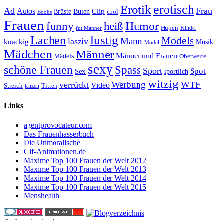
erotisch
Erotik
Ad
Frau
Autos
Clip
Brüste
Busen
cool
Boobs
Frauen
Humor
funny
heiß
Hupen
Kinder
für Männer
lustig
Lachen
Models
Mann
lasziv
knackig
Musik
Model
Mädchen
Männer
Männer und Frauen
Mädels
Oberweite
sexy
schöne Frauen
Spass
Sport
Spot
Sex
sportlich
witzig
Werbung
WTF
verrückt
Video
Titten
Streich
tanzen
Links
agentprovocateur.com
Das Frauenhasserbuch
Die Unmoralische
Gif-Animationen.de
Maxime Top 100 Frauen der Welt 2012
Maxime Top 100 Frauen der Welt 2013
Maxime Top 100 Frauen der Welt 2014
Maxime Top 100 Frauen der Welt 2015
Menshealth