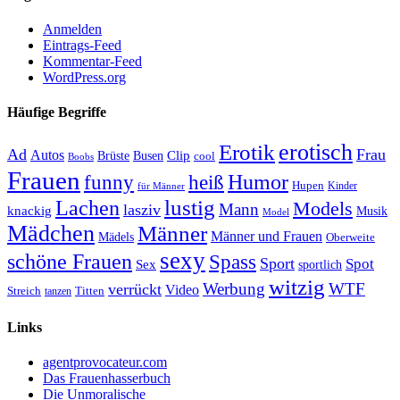
Anmelden
Eintrags-Feed
Kommentar-Feed
WordPress.org
Häufige Begriffe
erotisch
Erotik
Ad
Frau
Autos
Clip
Brüste
Busen
cool
Boobs
Frauen
Humor
funny
heiß
Hupen
Kinder
für Männer
lustig
Lachen
Models
Mann
lasziv
knackig
Musik
Model
Mädchen
Männer
Männer und Frauen
Mädels
Oberweite
sexy
schöne Frauen
Spass
Sport
Spot
Sex
sportlich
witzig
Werbung
WTF
verrückt
Video
Titten
Streich
tanzen
Links
agentprovocateur.com
Das Frauenhasserbuch
Die Unmoralische