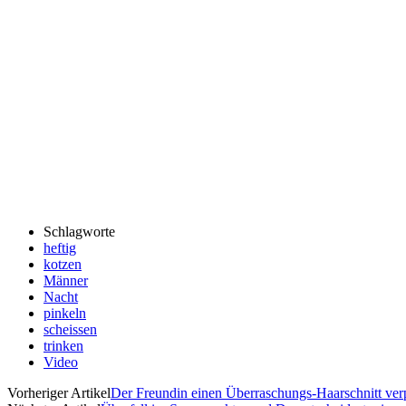
Schlagworte
heftig
kotzen
Männer
Nacht
pinkeln
scheissen
trinken
Video
Vorheriger Artikel
Der Freundin einen Überraschungs-Haarschnitt ver