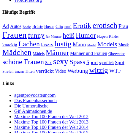
WordPress.org
Häufige Begriffe
erotisch
Erotik
Ad
Frau
Autos
Clip
Brüste
Busen
cool
Boobs
Frauen
Humor
funny
heiß
Hupen
Kinder
für Männer
lustig
Lachen
Models
Mann
lasziv
knackig
Musik
Model
Mädchen
Männer
Männer und Frauen
Mädels
Oberweite
sexy
schöne Frauen
Spass
Sport
Spot
Sex
sportlich
witzig
Werbung
WTF
verrückt
Video
Titten
Streich
tanzen
Links
agentprovocateur.com
Das Frauenhasserbuch
Die Unmoralische
Gif-Animationen.de
Maxime Top 100 Frauen der Welt 2012
Maxime Top 100 Frauen der Welt 2013
Maxime Top 100 Frauen der Welt 2014
Maxime Top 100 Frauen der Welt 2015