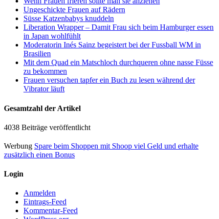
Wenn Frauen frieren sollte man sie anziehen
Ungeschickte Frauen auf Rädern
Süsse Katzenbabys knuddeln
Liberation Wrapper – Damit Frau sich beim Hamburger essen
in Japan wohlfühlt
Moderatorin Inés Sainz begeistert bei der Fussball WM in
Brasilien
Mit dem Quad ein Matschloch durchqueren ohne nasse Füsse
zu bekommen
Frauen versuchen tapfer ein Buch zu lesen während der
Vibrator läuft
Gesamtzahl der Artikel
4038 Beiträge veröffentlicht
Werbung
Spare beim Shoppen mit Shoop viel Geld und erhalte
zusätzlich einen Bonus
Login
Anmelden
Eintrags-Feed
Kommentar-Feed