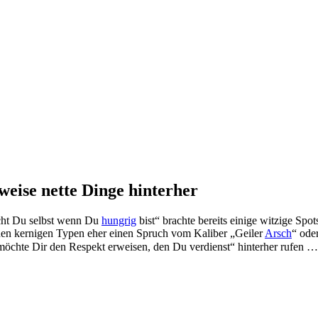
eise nette Dinge hinterher
icht Du selbst wenn Du
hungrig
bist“ brachte bereits einige witzige Spo
den kernigen Typen eher einen Spruch vom Kaliber „Geiler
Arsch
“ ode
h möchte Dir den Respekt erweisen, den Du verdienst“ hinterher rufen 