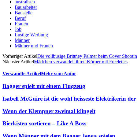
australisch
Bauarbeiter
Baustelle
Beruf
Frauen
Job
Lustige Werbung
Männer
Männer und Frauen
Vorheriger Artikel
Die vollbusige Brittney Palmer beim Cover Shootin
Nächster Artikel
Mädchen verwandelt ihren Körper mit Freeletics
Verwandte Artikel
Mehr vom Autor
Bagger spielt mit einem Flugzeug
Isabell McGuire ist die wohl heisseste Elektrikerin der
Wenn der Klempner zweimal klingelt
Bierkisten sortieren – Like A Boss
Wenn Männer mit dem Bagger Jenga spielen