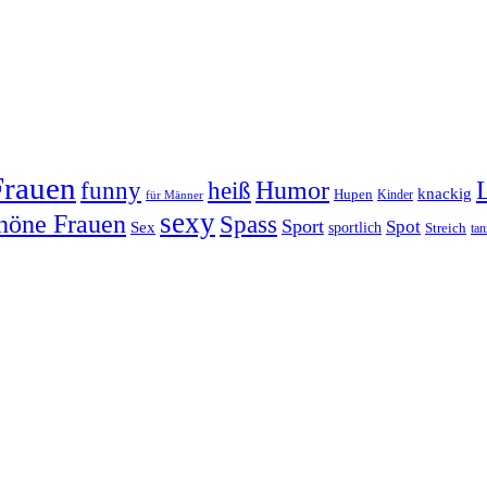
Frauen
Humor
funny
heiß
knackig
Hupen
Kinder
für Männer
sexy
höne Frauen
Spass
Sport
Spot
Sex
sportlich
Streich
tan