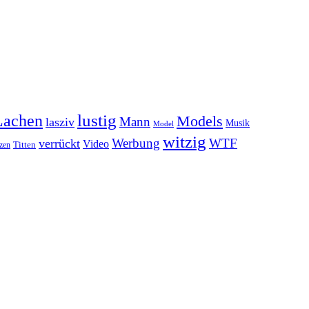
lustig
Lachen
Models
Mann
lasziv
Musik
Model
witzig
Werbung
WTF
verrückt
Video
Titten
zen