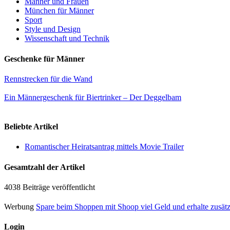
Männer und Frauen
München für Männer
Sport
Style und Design
Wissenschaft und Technik
Geschenke für Männer
Rennstrecken für die Wand
Ein Männergeschenk für Biertrinker – Der Deggelbam
Beliebte Artikel
Romantischer Heiratsantrag mittels Movie Trailer
Gesamtzahl der Artikel
4038 Beiträge veröffentlicht
Werbung
Spare beim Shoppen mit Shoop viel Geld und erhalte zusät
Login