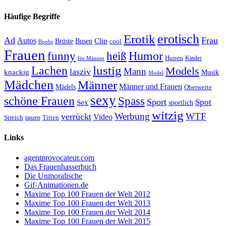
Häufige Begriffe
erotisch
Erotik
Ad
Frau
Autos
Clip
Brüste
Busen
cool
Boobs
Frauen
Humor
funny
heiß
Hupen
Kinder
für Männer
lustig
Lachen
Models
Mann
lasziv
knackig
Musik
Model
Mädchen
Männer
Männer und Frauen
Mädels
Oberweite
sexy
schöne Frauen
Spass
Sport
Spot
Sex
sportlich
witzig
Werbung
WTF
verrückt
Video
Titten
Streich
tanzen
Links
agentprovocateur.com
Das Frauenhasserbuch
Die Unmoralische
Gif-Animationen.de
Maxime Top 100 Frauen der Welt 2012
Maxime Top 100 Frauen der Welt 2013
Maxime Top 100 Frauen der Welt 2014
Maxime Top 100 Frauen der Welt 2015