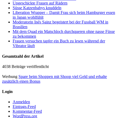
Ungeschickte Frauen auf Rädern
Süsse Katzenbabys knuddeln
Liberation Wrapper – Damit Frau sich beim Hamburger essen
in Japan wohlfühlt
Moderatorin Inés Sainz begeistert bei der Fussball WM in
Brasilien
Mit dem Quad ein Matschloch durchqueren ohne nasse Füsse
zu bekommen
Frauen versuchen tapfer ein Buch zu lesen während der
Vibrator läuft
Gesamtzahl der Artikel
4038 Beiträge veröffentlicht
Werbung
Spare beim Shoppen mit Shoop viel Geld und erhalte
zusätzlich einen Bonus
Login
Anmelden
Eintrags-Feed
Kommentar-Feed
WordPress.org