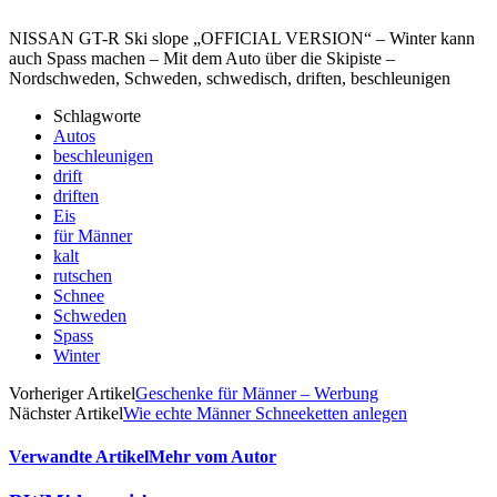
NISSAN GT-R Ski slope „OFFICIAL VERSION“ – Winter kann
auch Spass machen – Mit dem Auto über die Skipiste –
Nordschweden, Schweden, schwedisch, driften, beschleunigen
Schlagworte
Autos
beschleunigen
drift
driften
Eis
für Männer
kalt
rutschen
Schnee
Schweden
Spass
Winter
Vorheriger Artikel
Geschenke für Männer – Werbung
Nächster Artikel
Wie echte Männer Schneeketten anlegen
Verwandte Artikel
Mehr vom Autor