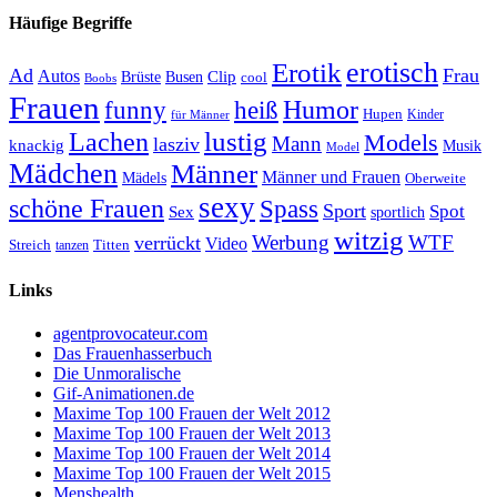
Häufige Begriffe
erotisch
Erotik
Ad
Frau
Autos
Clip
Brüste
Busen
cool
Boobs
Frauen
Humor
funny
heiß
Hupen
Kinder
für Männer
lustig
Lachen
Models
Mann
lasziv
knackig
Musik
Model
Mädchen
Männer
Männer und Frauen
Mädels
Oberweite
sexy
schöne Frauen
Spass
Sport
Spot
Sex
sportlich
witzig
Werbung
WTF
verrückt
Video
Titten
Streich
tanzen
Links
agentprovocateur.com
Das Frauenhasserbuch
Die Unmoralische
Gif-Animationen.de
Maxime Top 100 Frauen der Welt 2012
Maxime Top 100 Frauen der Welt 2013
Maxime Top 100 Frauen der Welt 2014
Maxime Top 100 Frauen der Welt 2015
Menshealth