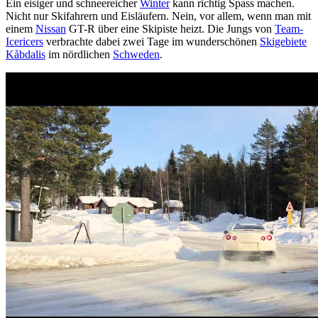
Ein eisiger und schneereicher
Winter
kann richtig Spass machen.
Nicht nur Skifahrern und Eisläufern. Nein, vor allem, wenn man mit
einem
Nissan
GT-R über eine Skipiste heizt. Die Jungs von
Team-
Icericers
verbrachte dabei zwei Tage im wunderschönen
Skigebiete
Kåbdalis
im nördlichen
Schweden
.