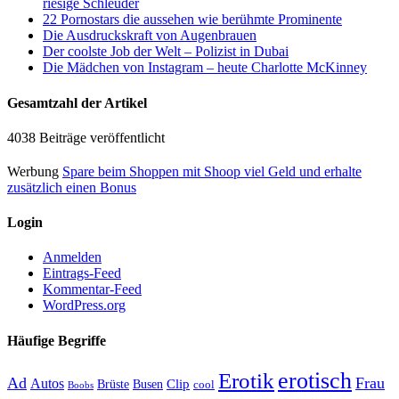
riesige Schleuder
22 Pornostars die aussehen wie berühmte Prominente
Die Ausdruckskraft von Augenbrauen
Der coolste Job der Welt – Polizist in Dubai
Die Mädchen von Instagram – heute Charlotte McKinney
Gesamtzahl der Artikel
4038 Beiträge veröffentlicht
Werbung
Spare beim Shoppen mit Shoop viel Geld und erhalte
zusätzlich einen Bonus
Login
Anmelden
Eintrags-Feed
Kommentar-Feed
WordPress.org
Häufige Begriffe
erotisch
Erotik
Ad
Frau
Autos
Clip
Brüste
Busen
cool
Boobs