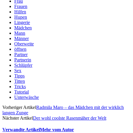
Frau
Frauen
Hilfen
Hupen
Lingerie
Mädchen
Mann
Männer
Oberweite
öffnen
Partner
Partnerin
Schlüpfer
Sex
Tipps
Titten
Tricks
Tutorial
Unterwäsche
Vorheriger Artikel
Radmila Maro – das Mädchen mit der wirklich
langen Zunge
Nächster Artikel
Der wohl coolste Rasenmäher der Welt
Verwandte Artikel
Mehr vom Autor