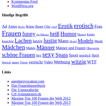
Kommentar-Feed
WordPress.org
Häufige Begriffe
erotisch
Erotik
Ad
Frau
Autos
Clip
Brüste
Busen
cool
Boobs
Frauen
Humor
funny
heiß
Hupen
Kinder
für Männer
lustig
Lachen
Models
Mann
lasziv
knackig
Musik
Model
Mädchen
Männer
Männer und Frauen
Mädels
Oberweite
sexy
schöne Frauen
Spass
Sport
Spot
Sex
sportlich
witzig
Werbung
WTF
verrückt
Video
Titten
Streich
tanzen
Links
agentprovocateur.com
Das Frauenhasserbuch
Die Unmoralische
Gif-Animationen.de
Maxime Top 100 Frauen der Welt 2012
Maxime Top 100 Frauen der Welt 2013