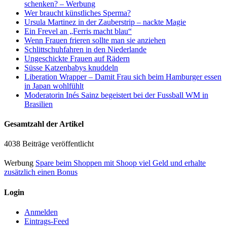
schenken? – Werbung
Wer braucht künstliches Sperma?
Ursula Martinez in der Zauberstrip – nackte Magie
Ein Frevel an „Ferris macht blau“
Wenn Frauen frieren sollte man sie anziehen
Schlittschuhfahren in den Niederlande
Ungeschickte Frauen auf Rädern
Süsse Katzenbabys knuddeln
Liberation Wrapper – Damit Frau sich beim Hamburger essen
in Japan wohlfühlt
Moderatorin Inés Sainz begeistert bei der Fussball WM in
Brasilien
Gesamtzahl der Artikel
4038 Beiträge veröffentlicht
Werbung
Spare beim Shoppen mit Shoop viel Geld und erhalte
zusätzlich einen Bonus
Login
Anmelden
Eintrags-Feed